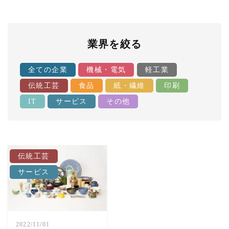
業界を絞る
全ての企業
機械・電気
軽工業
伝統工芸
食品
紙・繊維
印刷
IT
サービス
その他
伝統工芸
サービス
2022/11/01